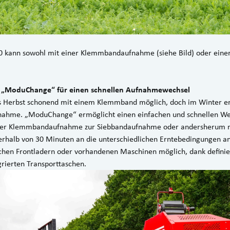
kann sowohl mit einer Klemmbandaufnahme (siehe Bild) oder eine
 „ModuChange“ für einen schnellen Aufnahmewechsel
is Herbst schonend mit einem Klemmband möglich, doch im Winter e
nahme. „ModuChange“ ermöglicht einen einfachen und schnellen We
der Klemmbandaufnahme zur Siebbandaufnahme oder andersherum mi
erhalb von 30 Minuten an die unterschiedlichen Erntebedingungen a
ichen Frontladern oder vorhandenen Maschinen möglich, dank defini
rierten Transporttaschen.