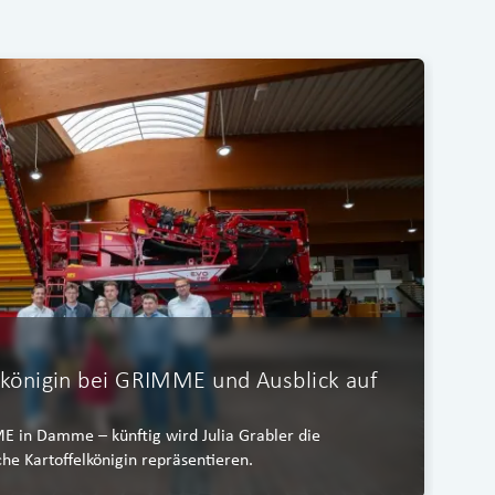
lkönigin bei GRIMME und Ausblick auf
C
P
Gr
 in Damme – künftig wird Julia Grabler die
Ge
che Kartoffelkönigin repräsentieren.