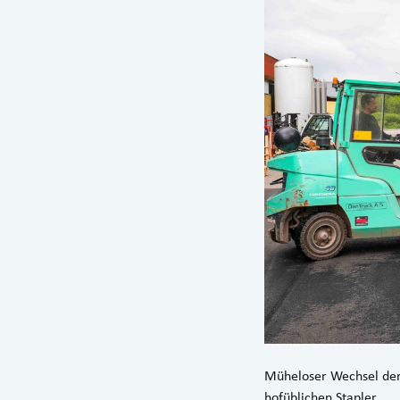
Müheloser Wechsel der
hofüblichen Stapler.