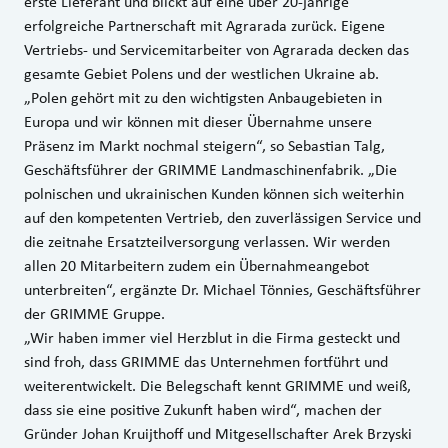
erste Lieferant und blickt auf eine über 20-jährige
erfolgreiche Partnerschaft mit Agrarada zurück. Eigene
Vertriebs- und Servicemitarbeiter von Agrarada decken das
gesamte Gebiet Polens und der westlichen Ukraine ab.
„Polen gehört mit zu den wichtigsten Anbaugebieten in
Europa und wir können mit dieser Übernahme unsere
Präsenz im Markt nochmal steigern“, so Sebastian Talg,
Geschäftsführer der GRIMME Landmaschinenfabrik. „Die
polnischen und ukrainischen Kunden können sich weiterhin
auf den kompetenten Vertrieb, den zuverlässigen Service und
die zeitnahe Ersatzteilversorgung verlassen. Wir werden
allen 20 Mitarbeitern zudem ein Übernahmeangebot
unterbreiten“, ergänzte Dr. Michael Tönnies, Geschäftsführer
der GRIMME Gruppe.
„Wir haben immer viel Herzblut in die Firma gesteckt und
sind froh, dass GRIMME das Unternehmen fortführt und
weiterentwickelt. Die Belegschaft kennt GRIMME und weiß,
dass sie eine positive Zukunft haben wird“, machen der
Gründer Johan Kruijthoff und Mitgesellschafter Arek Brzyski