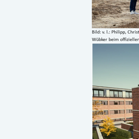
Bild: v. l.: Philipp, C
Wübker beim offizielle