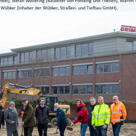
tekt), Stefan Wollering (Bauleiter von Pöhlking und Theilen), Mart
m Wübker (Inhaber der Wübker, Straßen- und Tiefbau GmbH).