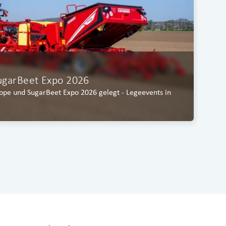
C
G
ugarBeet Expo 2026
a
rope und SugarBeet Expo 2026 gelegt - Legeevents in
GR