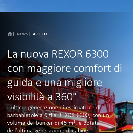
NEWS
ARTICLE
La nuova REXOR 6300
con maggiore comfort di
guida e una migliore
visibilità a 360°
L'ultima generazione di estirpatrice di
barbabietole a 6 file REXOR 6300, con un
volume del bunker di 45 m³, è dotata
dell'ultima generazione di cabine.