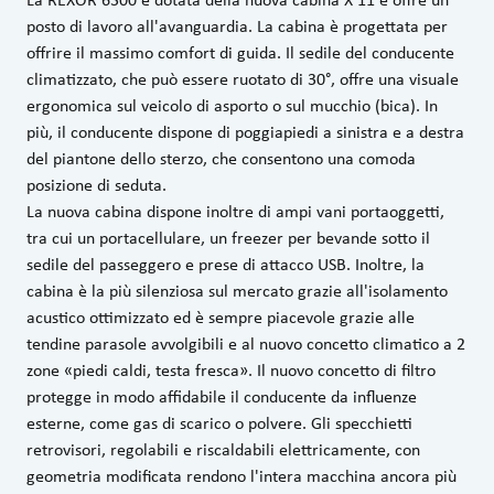
posto di lavoro all'avanguardia. La cabina è progettata per
offrire il massimo comfort di guida. Il sedile del conducente
climatizzato, che può essere ruotato di 30°, offre una visuale
ergonomica sul veicolo di asporto o sul mucchio (bica). In
più, il conducente dispone di poggiapiedi a sinistra e a destra
del piantone dello sterzo, che consentono una comoda
posizione di seduta.
La nuova cabina dispone inoltre di ampi vani portaoggetti,
tra cui un portacellulare, un freezer per bevande sotto il
sedile del passeggero e prese di attacco USB. Inoltre, la
cabina è la più silenziosa sul mercato grazie all'isolamento
acustico ottimizzato ed è sempre piacevole grazie alle
tendine parasole avvolgibili e al nuovo concetto climatico a 2
zone «piedi caldi, testa fresca». Il nuovo concetto di filtro
protegge in modo affidabile il conducente da influenze
esterne, come gas di scarico o polvere. Gli specchietti
retrovisori, regolabili e riscaldabili elettricamente, con
geometria modificata rendono l'intera macchina ancora più