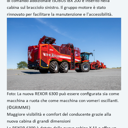
di comando addizionale ISOBUS IBX 200 è inserito nella
cabina sul bracciolo sinistro. Il gruppo motore è stato
rinnovato per facilitare la manutenzione e l'accessibilità.
Foto: La nuova REXOR 6300 può essere configurata sia come
macchina a ruota che come macchina con vomeri oscillanti.
(©GRIMME)
Maggiore visibilità e comfort del conducente grazie alla
nuova cabina di grandi dimensioni
La REXOR 6300 è dotata della nuova cabina X 11 e offre un