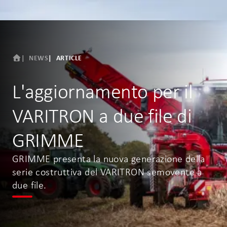
NEWS
ARTICLE
L'aggiornamento per il
VARITRON a due file di
GRIMME
GRIMME presenta la nuova generazione della
serie costruttiva del VARITRON semovente a
due file.