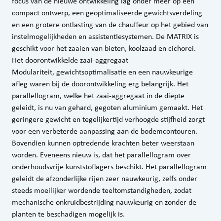
focus van de nieuwe ontwikkeling lag onder meer op een
compact ontwerp, een geoptimaliseerde gewichtsverdeling
en een grotere ontlasting van de chauffeur op het gebied van
instelmogelijkheden en assistentiesystemen. De MATRIX is
geschikt voor het zaaien van bieten, koolzaad en cichorei.
Het doorontwikkelde zaai-aggregaat
Modulariteit, gewichtsoptimalisatie en een nauwkeurige
afleg waren bij de doorontwikkeling erg belangrijk. Het
parallellogram, welke het zaai-aggregaat in de diepte
geleidt, is nu van gehard, gegoten aluminium gemaakt. Het
geringere gewicht en tegelijkertijd verhoogde stijfheid zorgt
voor een verbeterde aanpassing aan de bodemcontouren.
Bovendien kunnen optredende krachten beter weerstaan
worden. Eveneens nieuw is, dat het parallellogram over
onderhoudsvrije kunststoflagers beschikt. Het parallellogram
geleidt de afzonderlijke rijen zeer nauwkeurig, zelfs onder
steeds moeilijker wordende teeltomstandigheden, zodat
mechanische onkruidbestrijding nauwkeurig en zonder de
planten te beschadigen mogelijk is.