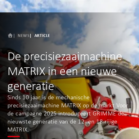
NEWS
ARTICLE
De precisiezaaimachine
MATRIX in een nieuwe
generatie
Sinds 10 jaar is de mechanische
precisiezaaimachine MATRIX op de markt Voor
de campagne 2025 introduceert GRIMME de
nieuwste generatie van de 12- en 18-rijige
MATRIX.