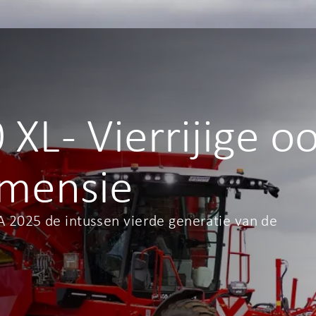
L - Vierrijige o
imensie
2025 de intussen vierde generatie van de