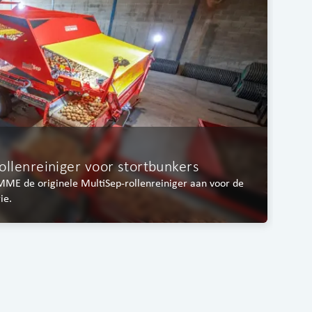
P
G
lenreiniger voor stortbunkers
De
MME de originele MultiSep-rollenreiniger aan voor de
gr
ie.