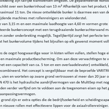
ikkeling zijn talrijke klantwensen omgezet. De gepatenteerde Nonst
schikt over een bunkerinhoud van 13 m³ Afhankelijk van het product, 
aximaal 11 ton. De nieuw ontwikkelde bunker is daarmee een van de
frijdende machines met rollenreinigers en wielonderstel.
e van 3,15 m en een maximale laadhoogte van 4,60 m vormen grote 
teerde bunkerconcept met een terugdraaiende bunkerachterwand ma
en zonder onderbreking mogelijk. Tegelijkertijd zorgt het perfecte te
 het bunkervolume tijdens het bijvullen op elk gewenst moment vol
ens de oogst hoogwaardige waar in kisten willen vullen, stellen hoge 
ng en maximale productbescherming. Om aan deze verwachtingen te v
et een capaciteit van ca. 5 ton en een overlaadelevator) ontwikkeld
gecombineerd. Het concept is vergelijkbaar met de beproefde VARI
, uien en wortelen op zware grond vertrouwen al meer dan 20 jaar o
N 470 is het hydraulische aandrijfvermogen van de MultiSep met no
heden verder verfijnd om te voldoen aan de toegenomen eisen op het 
n aanpassingsvermogen.
grond zijn er extra opties die de bedrijfszekerheid en scheidingscapa
n nieuwe rollen met effectievere lippen voor de axiaalrollenreiniger.