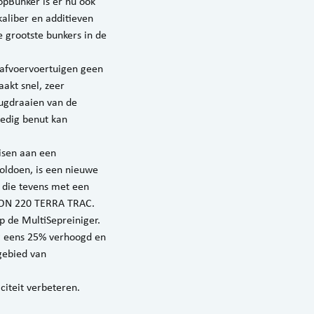
opBunker is er nu ook
kaliber en additieven
 grootste bunkers in de
afvoervoertuigen geen
akt snel, zeer
rugdraaien van de
ledig benut kan
eisen aan een
oldoen, is een nieuwe
, die tevens met een
TRON 220 TERRA TRAC.
p de MultiSepreiniger.
g eens 25% verhoogd en
gebied van
citeit verbeteren.