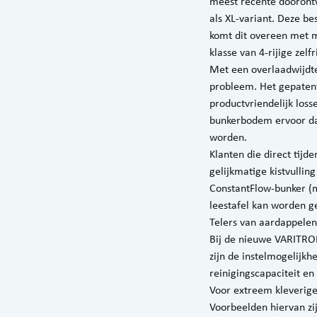
meest recente doorontw
als XL-variant. Deze be
komt dit overeen met m
klasse van 4-rijige zel
Met een overlaadwijdt
probleem. Het gepaten
productvriendelijk loss
bunkerbodem ervoor dat
worden.
Klanten die direct tijd
gelijkmatige kistvulli
ConstantFlow-bunker (m
leestafel kan worden 
Telers van aardappelen
Bij de nieuwe VARITRO
zijn de instelmogelijk
reinigingscapaciteit e
Voor extreem kleverige 
Voorbeelden hiervan zij