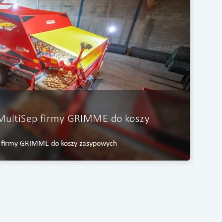
P
MultiSep firmy GRIMME do koszy
G
NA
pa
 firmy GRIMME do koszy zasypowych