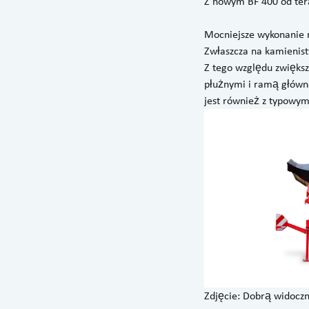
Z nowym BF 400 od tera
Mocniejsze wykonanie 
Zwłaszcza na kamienist
Z tego względu zwięks
płużnymi i ramą główną
jest również z typowym
Zdjęcie: Dobrą widocz