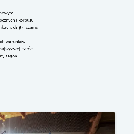
z nowym
ocznych i korpusu
nkach, dzięki czemu
kich warunków
najwyższej części
lny zagon.