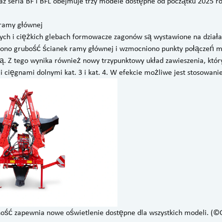
z seria BF i BFL obejmuje trzy modele dostępne od początku 2025 ro
ramy głównej
ych i ciężkich glebach formowacze zagonów są wystawione na działan
zono grubość ścianek ramy głównej i wzmocniono punkty połączeń 
. Z tego wynika również nowy trzypunktowy układ zawieszenia, któr
i cięgnami dolnymi kat. 3 i kat. 4. W efekcie możliwe jest stosowani
ność zapewnia nowe oświetlenie dostępne dla wszystkich modeli. 