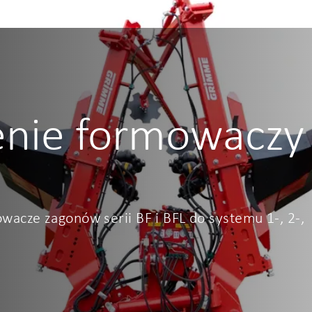
nie formowaczy 
cze zagonów serii BF i BFL do systemu 1-, 2-,