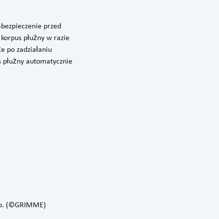
abezpieczenie przed
korpus płużny w razie
że po zadziałaniu
s płużny automatycznie
ego. (©GRIMME)