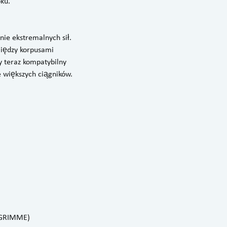
ku.
ie ekstremalnych sił.
między korpusami
y teraz kompatybilny
e większych ciągników.
(©GRIMME)