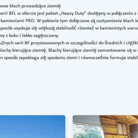
 nowe blach prowadzące ziemię
erii BFL w ofercie jest pakiet „Heavy Duty” dostępny w połączeniu 
 kamieniami PRO. W pakiecie tym dołączone są usztywnienia blach b
posób uzyskuje się większą stabilność również w kamienistych waru
ny z boku i lekko zagęszczany.
użnych serii BF przystosowanych w szczególności do średnich i cięż
lachy kierujące ziemię. Blachy kierujące ziemię zamontowane są w 
n sposób zapobiega się spadaniu ziemi i równocześnie formuje stabi