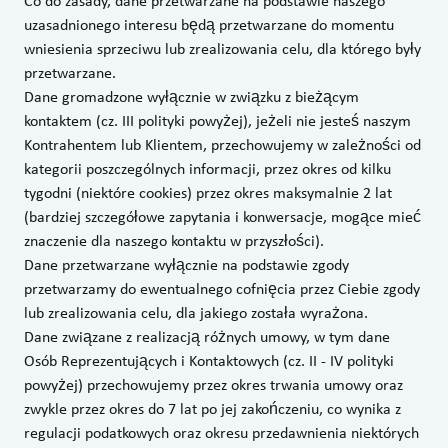
Co do zasady, dane przetwarzane na podstawie naszego
uzasadnionego interesu będą przetwarzane do momentu
wniesienia sprzeciwu lub zrealizowania celu, dla którego były
przetwarzane.
Dane gromadzone wyłącznie w związku z bieżącym
kontaktem (cz. III polityki powyżej), jeżeli nie jesteś naszym
Kontrahentem lub Klientem, przechowujemy w zależności od
kategorii poszczególnych informacji, przez okres od kilku
tygodni (niektóre cookies) przez okres maksymalnie 2 lat
(bardziej szczegółowe zapytania i konwersacje, mogące mieć
znaczenie dla naszego kontaktu w przyszłości).
Dane przetwarzane wyłącznie na podstawie zgody
przetwarzamy do ewentualnego cofnięcia przez Ciebie zgody
lub zrealizowania celu, dla jakiego została wyrażona.
Dane związane z realizacją różnych umowy, w tym dane
Osób Reprezentujących i Kontaktowych (cz. II - IV polityki
powyżej) przechowujemy przez okres trwania umowy oraz
zwykle przez okres do 7 lat po jej zakończeniu, co wynika z
regulacji podatkowych oraz okresu przedawnienia niektórych