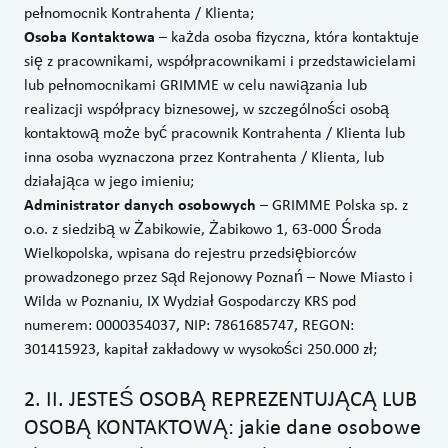
pełnomocnik Kontrahenta / Klienta;
Osoba Kontaktowa
– każda osoba fizyczna, która kontaktuje
się z pracownikami, współpracownikami i przedstawicielami
lub pełnomocnikami GRIMME w celu nawiązania lub
realizacji współpracy biznesowej, w szczególności osobą
kontaktową może być pracownik Kontrahenta / Klienta lub
inna osoba wyznaczona przez Kontrahenta / Klienta, lub
działająca w jego imieniu;
Administrator danych osobowych
– GRIMME Polska sp. z
o.o. z siedzibą w Żabikowie, Żabikowo 1, 63-000 Środa
Wielkopolska, wpisana do rejestru przedsiębiorców
prowadzonego przez Sąd Rejonowy Poznań – Nowe Miasto i
Wilda w Poznaniu, IX Wydział Gospodarczy KRS pod
numerem: 0000354037, NIP: 7861685747, REGON:
301415923, kapitał zakładowy w wysokości 250.000 zł;
2
.
II. JESTEŚ OSOBĄ REPREZENTUJĄCĄ LUB
OSOBĄ KONTAKTOWĄ: jakie dane osobowe