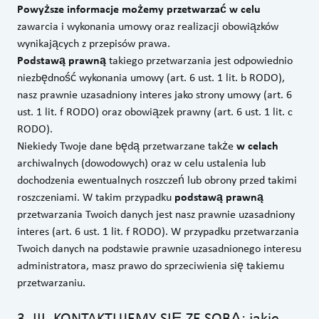
Powyższe informacje możemy przetwarzać w celu
zawarcia i wykonania umowy oraz realizacji obowiązków
wynikających z przepisów prawa.
Podstawą prawną
takiego przetwarzania jest odpowiednio
niezbędność wykonania umowy (art. 6 ust. 1 lit. b RODO),
nasz prawnie uzasadniony interes jako strony umowy (art. 6
ust. 1 lit. f RODO) oraz obowiązek prawny (art. 6 ust. 1 lit. c
RODO).
Niekiedy Twoje dane będą przetwarzane także
w celach
archiwalnych (dowodowych) oraz w celu ustalenia lub
dochodzenia ewentualnych roszczeń lub obrony przed takimi
roszczeniami. W takim przypadku
podstawą prawną
przetwarzania Twoich danych jest nasz prawnie uzasadniony
interes (art. 6 ust. 1 lit. f RODO). W przypadku przetwarzania
Twoich danych na podstawie prawnie uzasadnionego interesu
administratora, masz prawo do sprzeciwienia się takiemu
przetwarzaniu.
3
.
III. KONTAKTUJEMY SIĘ ZE SOBĄ: jakie