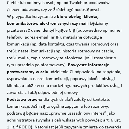
Ciebie lub od innych osób, np. od Twoich pracodawców
/zleceniodawców, czy ze źródeł ogólnodostępnych.
W przypadku korzystania z
biura obsługi klienta,
komunikatorów elektronicznych czy maili
będziemy
przetwarzać dane identyfikujące Cię (odpowiednio np. numer
telefonu, adres e-mail, nr IP), metadane dotyczące
komunikacji (np. data kontaktu, czas trwania rozmowy) oraz
treść naszej komunikacji (np. historia rozmowy na czacie,
treść maila, zapis rozmowy telefonicznej jeśli zostaniesz o
tym uprzednio poinformowany).
Powyższe informacje
przetwarzamy w celu
udzielenia Ci odpowiedzi na zapytania,
usprawniania naszej komunikacji, poprawy jakości obsługi
klienta, a także w celu marketingu naszych produktów, usług i
zawarcia z Tobą odpowiedniej umowy.
Podstawa prawna
dla tych działań zależy od kontekstu
komunikacji. Jeśli są to ogólne zapytania lub rozmowy,
podstawą będzie nasz „prawnie uzasadniony interes” jako
administratora (wynika z celi wskazanych powyżej; art. 6 ust.
1 lit. f RODO). Natomiast jeśli zapytanie zmierza do zawarcia