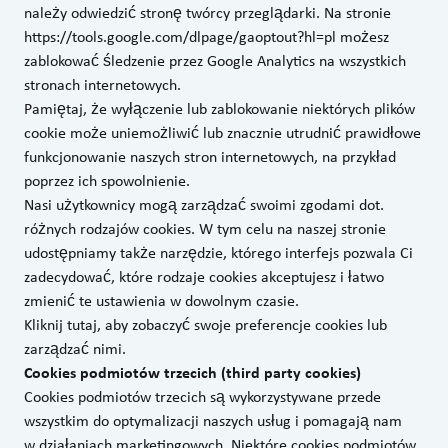
należy odwiedzić stronę twórcy przeglądarki. Na stronie
https://tools.google.com/dlpage/gaoptout?hl=pl
możesz
zablokować śledzenie przez Google Analytics na wszystkich
stronach internetowych.
Pamiętaj, że wyłączenie lub zablokowanie niektórych plików
cookie może uniemożliwić lub znacznie utrudnić prawidłowe
funkcjonowanie naszych stron internetowych, na przykład
poprzez ich spowolnienie.
Nasi użytkownicy mogą zarządzać swoimi zgodami dot.
różnych rodzajów cookies. W tym celu na naszej stronie
udostępniamy także narzędzie, którego interfejs pozwala Ci
zadecydować, które rodzaje cookies akceptujesz i łatwo
zmienić te ustawienia w dowolnym czasie.
Kliknij
tutaj,
aby zobaczyć swoje preferencje cookies lub
zarządzać nimi.
Cookies podmiotów trzecich (third party cookies)
Cookies podmiotów trzecich są wykorzystywane przede
wszystkim do optymalizacji naszych usług i pomagają nam
w działaniach marketingowych. Niektóre cookies podmiotów