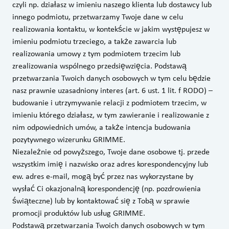
czyli np. działasz w imieniu naszego klienta lub dostawcy lub
innego podmiotu, przetwarzamy Twoje dane w celu
realizowania kontaktu, w kontekście w jakim występujesz w
imieniu podmiotu trzeciego, a także zawarcia lub
realizowania umowy z tym podmiotem trzecim lub
zrealizowania wspólnego przedsięwzięcia. Podstawą
przetwarzania Twoich danych osobowych w tym celu będzie
nasz prawnie uzasadniony interes (art. 6 ust. 1 lit. f RODO) –
budowanie i utrzymywanie relacji z podmiotem trzecim, w
imieniu którego działasz, w tym zawieranie i realizowanie z
nim odpowiednich umów, a także intencja budowania
pozytywnego wizerunku GRIMME.
Niezależnie od powyższego, Twoje dane osobowe tj. przede
wszystkim imię i nazwisko oraz adres korespondencyjny lub
ew. adres e-mail, mogą być przez nas wykorzystane by
wysłać Ci okazjonalną korespondencję (np. pozdrowienia
świąteczne) lub by kontaktować się z Tobą w sprawie
promocji produktów lub usług GRIMME.
Podstawą przetwarzania Twoich danych osobowych w tym