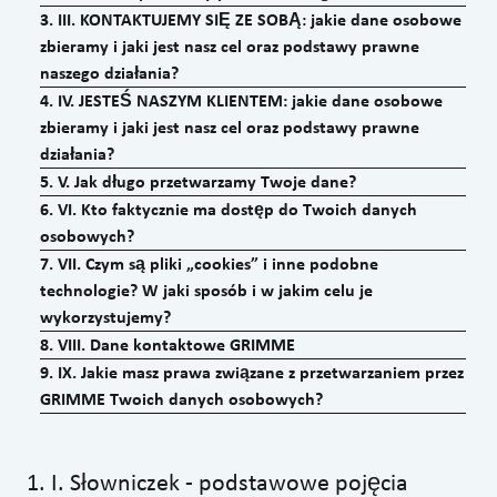
3
.
III. KONTAKTUJEMY SIĘ ZE SOBĄ: jakie dane osobowe
zbieramy i jaki jest nasz cel oraz podstawy prawne
naszego działania?
4
.
IV. JESTEŚ NASZYM KLIENTEM: jakie dane osobowe
zbieramy i jaki jest nasz cel oraz podstawy prawne
działania?
5
.
V. Jak długo przetwarzamy Twoje dane?
6
.
VI. Kto faktycznie ma dostęp do Twoich danych
osobowych?
7
.
VII. Czym są pliki „cookies” i inne podobne
technologie? W jaki sposób i w jakim celu je
wykorzystujemy?
8
.
VIII. Dane kontaktowe GRIMME
9
.
IX. Jakie masz prawa związane z przetwarzaniem przez
GRIMME Twoich danych osobowych?
1
.
I. Słowniczek - podstawowe pojęcia