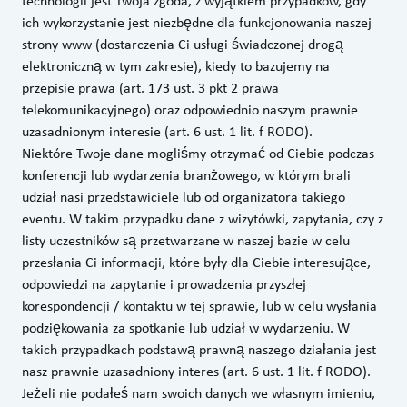
technologii jest Twoja zgoda, z wyjątkiem przypadków, gdy
ich wykorzystanie jest niezbędne dla funkcjonowania naszej
strony www (dostarczenia Ci usługi świadczonej drogą
elektroniczną w tym zakresie), kiedy to bazujemy na
przepisie prawa (art. 173 ust. 3 pkt 2 prawa
telekomunikacyjnego) oraz odpowiednio naszym prawnie
uzasadnionym interesie (art. 6 ust. 1 lit. f RODO).
Niektóre Twoje dane mogliśmy otrzymać od Ciebie podczas
konferencji lub wydarzenia branżowego, w którym brali
udział nasi przedstawiciele lub od organizatora takiego
eventu. W takim przypadku dane z wizytówki, zapytania, czy z
listy uczestników są przetwarzane w naszej bazie w celu
przesłania Ci informacji, które były dla Ciebie interesujące,
odpowiedzi na zapytanie i prowadzenia przyszłej
korespondencji / kontaktu w tej sprawie, lub w celu wysłania
podziękowania za spotkanie lub udział w wydarzeniu. W
takich przypadkach podstawą prawną naszego działania jest
nasz prawnie uzasadniony interes (art. 6 ust. 1 lit. f RODO).
Jeżeli nie podałeś nam swoich danych we własnym imieniu,