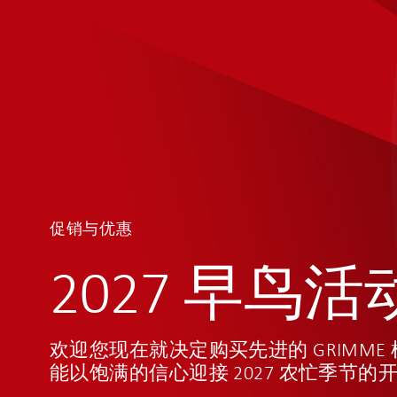
产品
服务与配件
二手机器
格立莫集团 GRIMME GROUP
人才招募
新闻
我们是根茎作物技术专家。
让设备在整个季节都能正常
一流品质的二手车。
从铁匠到市场领导者，历时
我们的优势在于机器背后的
The VARITRON - Gentle on th
作为马铃薯技术领域的专家以及蔬菜和甜菜技术领域的
转。
您可以在市场上找到大量新机器、二手机器和租赁机器
160 年。
工。
crop. Strong results.
领导者，我们提供广泛的产品组合以满足各种需求。
还可以使用自动搜索功能，在有合适的机器刊登广告时
我们与优质合作伙伴一起，在现场提供全面的售后服务
格莱珉家族企业于 1861 年在达姆（Damme）成立，当
我们的产品与创造、制造、维护或销售这些产品的人员
The VARITRON is more than just a self-propelled harvester: i
通知。
了解产品
配置器
查和备件。在当前季节，我们的服务团队也全天候值班
家锻造厂。集团公司在全球共有六家公司和多个销售和
优秀。因此，我们为组成 GRIMME 的多元化、多姿多彩
the gentle giant in the field, dedicated to powerful yet tende
进入市场
网点，员工超过 3100 名。
队感到自豪！我们永远快乐。
harvesting to attain the highest levels of quality!
了解更多
查找经销商
了解更多
了解更多
所有新聞
了解更多
促销与优惠
2027 早鸟活
欢迎您现在就决定购买先进的 GRIMM
能以饱满的信心迎接 2027 农忙季节的