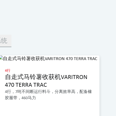
系统
4行
接
自走式马铃薯收获机VARITRON
清
470 TERRA TRAC
田
4行，7吨不间断运行料斗，分离效率高，配备橡
胶履带，460马力