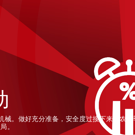
运
员
e
创新
。您
收到
、检
时是一
一样
t is
。
服务
的团
r
动
E 机械。做好充分准备，安全度过接下来的农
开局。