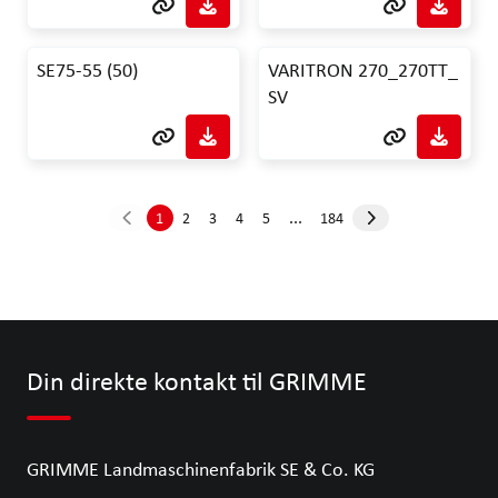
SE75-55 (50)
VARITRON 270_270TT_
SV
...
1
2
3
4
5
184
Din direkte kontakt til GRIMME
GRIMME Landmaschinenfabrik SE & Co. KG