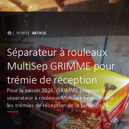
NEWS
ARTICLE
Séparateur à rouleaux
MultiSep GRIMME pour
trémie de réception
Pour la saison 2026, GRIMME propose le
séparateur à rouleaux MultiSep original pour
les trémies de réception de la série RH 24.