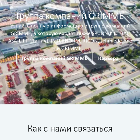
Группа компаний GRIMME
Узнайте полную информацию о группе компаний
GRIMME, в которую входят также SPUDNIK (США),
ASA-LIFT (Дания), INTERNORM, RICON, schmiede.one
и GRIMME.
Группа компаний GRIMME
Карьера
Как с нами связаться