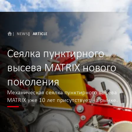
NEWS
ARTICLE
Сеялка пунктирного
высева MATRIX нового
поколения
Механическая сеялка пунктирного высева
MATRIX уже 10 лет присутствует на рынке.