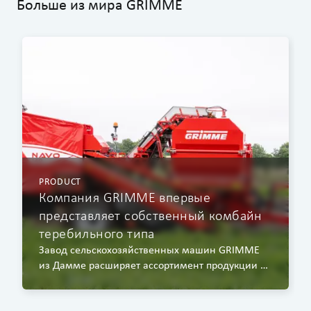
Больше из мира GRIMME
PRODUCT
Компания GRIMME впервые
представляет собственный комбайн
теребильного типа
Завод сельскохозяйственных машин GRIMME
из Дамме расширяет ассортимент продукции в
области овощеуборочной техники прицепным
комбайном теребильного типа.