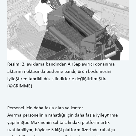
Resim: 2. ayıklama bandından AirSep ayırıcı donanıma
aktarım noktasında besleme bandı, ürün beslemesini
iyileştiren tahrikli düz silindirlerle değiştirilmiştir.
(©GRIMME)
Personel için daha fazla alan ve konfor
Ayırma personelinin rahatlığı için daha fazla iyileştirme
yapılmıştır. Makinenin sol tarafındaki platform artık
uzatılabiliyor, böylece 5 kişi platform üzerinde rahatça