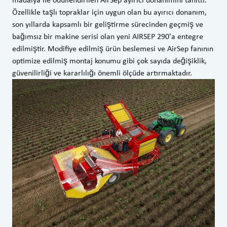
Özellikle taşlı topraklar için uygun olan bu ayırıcı donanım,
son yıllarda kapsamlı bir geliştirme sürecinden geçmiş ve
bağımsız bir makine serisi olan yeni AIRSEP 290'a entegre
edilmiştir. Modifiye edilmiş ürün beslemesi ve AirSep fanının
optimize edilmiş montaj konumu gibi çok sayıda değişiklik,
güvenilirliği ve kararlılığı önemli ölçüde artırmaktadır.