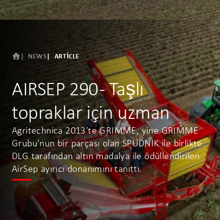
NEWS
ARTICLE
AIRSEP 290 - Taşlı
topraklar için uzman
Agritechnica 2013'te GRIMME, yine GRIMME
Grubu'nun bir parçası olan SPUDNIK ile birlikte
DLG tarafından altın madalya ile ödüllendirilen
AirSep ayırıcı donanımını tanıttı.